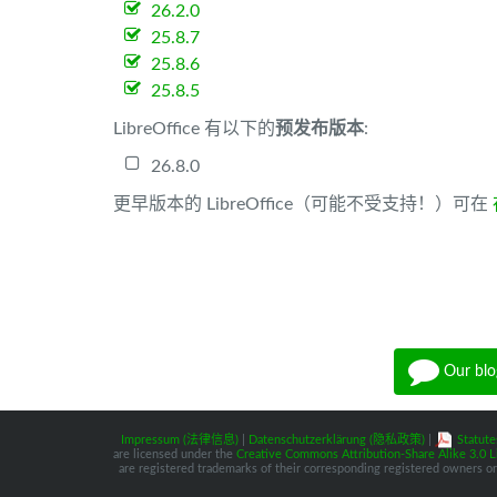
26.2.0
25.8.7
25.8.6
25.8.5
LibreOffice 有以下的
预发布版本
:
26.8.0
更早版本的 LibreOffice（可能不受支持！）可在
Our blo
Impressum (法律信息)
|
Datenschutzerklärung (隐私政策)
|
Statute
are licensed under the
Creative Commons Attribution-Share Alike 3.0 L
are registered trademarks of their corresponding registered owners or 