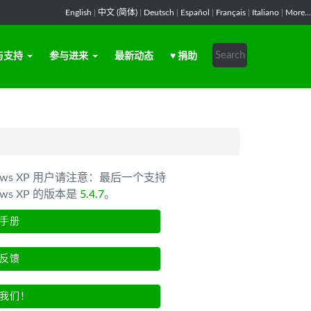
English
|
中文 (简体)
|
Deutsch
|
Español
|
Français
|
Italiano
|
More...
与支持
参与进来
最新动态
♥ 捐助
dows XP 用户请注意：最后一个支持
ows XP 的版本是
5.4.7
。
手册
反馈
我们！