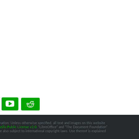
ation: Unless otherwise specified, all text and images on this website
illa Public License v2.0
. “LibreOffice” and “The Document Foundation”
 also subject to international copyright laws. Use thereof is explained