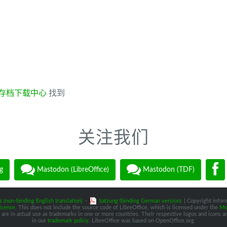
存档下载中心
找到
关注我们
g
Mastodon (LibreOffice)
Mastodon (TDF)
s (non-binding English translation)
-
Satzung (binding German version)
| Copyright inform
icense
. This does not include the source code of LibreOffice, which is licensed under the
Moz
are in actual use as trademarks in one or more countries. Their respective logos and icons are
in our
trademark policy
. LibreOffice was based on OpenOffice.org.