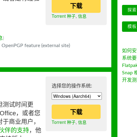
下载
探索 
Torrent 种子
,
信息
模板
息
)
 OpenPGP feature (external site)
如何安装 
系统要
Flatpa
Snap 
开发测
选择您的操作系统:
但测试时间更
下载
ffice，或者您
对于商业用户，
Torrent 种子
,
信息
伙伴的支持
，他