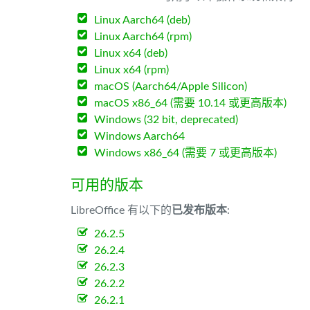
Linux Aarch64 (deb)
Linux Aarch64 (rpm)
Linux x64 (deb)
Linux x64 (rpm)
macOS (Aarch64/Apple Silicon)
macOS x86_64 (需要 10.14 或更高版本)
Windows (32 bit, deprecated)
Windows Aarch64
Windows x86_64 (需要 7 或更高版本)
可用的版本
LibreOffice 有以下的
已发布版本
:
26.2.5
26.2.4
26.2.3
26.2.2
26.2.1