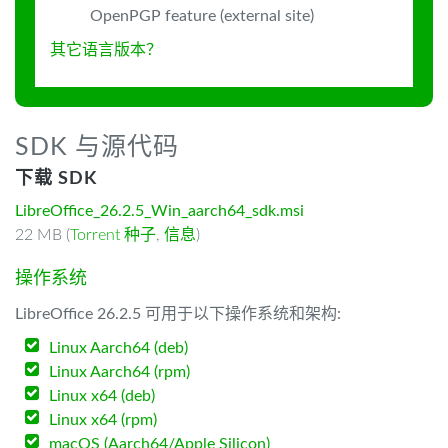
OpenPGP feature (external site)
其它语言版本？
SDK 与源代码
下载 SDK
LibreOffice_26.2.5_Win_aarch64_sdk.msi
22 MB (
Torrent 种子
,
信息
)
操作系统
LibreOffice 26.2.5 可用于以下操作系统和架构:
Linux Aarch64 (deb)
Linux Aarch64 (rpm)
Linux x64 (deb)
Linux x64 (rpm)
macOS (Aarch64/Apple Silicon)