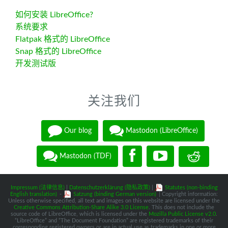
如何安装 LibreOffice?
系统要求
Flatpak 格式的 LibreOffice
Snap 格式的 LibreOffice
开发测试版
关注我们
Our blog
Mastodon (LibreOffice)
Mastodon (TDF)
Impressum (法律信息)
|
Datenschutzerklärung (隐私政策)
|
Statutes (non-binding
English translation)
-
Satzung (binding German version)
| Copyright information:
Unless otherwise specified, all text and images on this website are licensed under the
Creative Commons Attribution-Share Alike 3.0 License
. This does not include the
source code of LibreOffice, which is licensed under the
Mozilla Public License v2.0
.
“LibreOffice” and “The Document Foundation” are registered trademarks of their
corresponding registered owners or are in actual use as trademarks in one or more