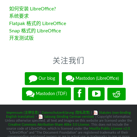
如何安装 LibreOffice?
系统要求
Flatpak 格式的 LibreOffice
Snap 格式的 LibreOffice
开发测试版
关注我们
Our blog
Mastodon (LibreOffice)
Mastodon (TDF)
Impressum (法律信息)
|
Datenschutzerklärung (隐私政策)
|
Statutes (non-binding
English translation)
-
Satzung (binding German version)
| Copyright information:
Unless otherwise specified, all text and images on this website are licensed under the
Creative Commons Attribution-Share Alike 3.0 License
. This does not include the
source code of LibreOffice, which is licensed under the
Mozilla Public License v2.0
.
“LibreOffice” and “The Document Foundation” are registered trademarks of their
corresponding registered owners or are in actual use as trademarks in one or more