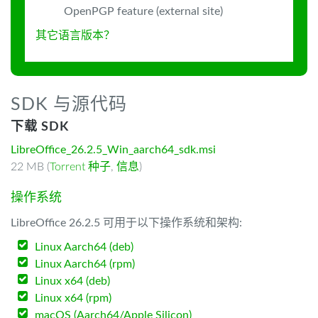
OpenPGP feature (external site)
其它语言版本？
SDK 与源代码
下载 SDK
LibreOffice_26.2.5_Win_aarch64_sdk.msi
22 MB (
Torrent 种子
,
信息
)
操作系统
LibreOffice 26.2.5 可用于以下操作系统和架构:
Linux Aarch64 (deb)
Linux Aarch64 (rpm)
Linux x64 (deb)
Linux x64 (rpm)
macOS (Aarch64/Apple Silicon)