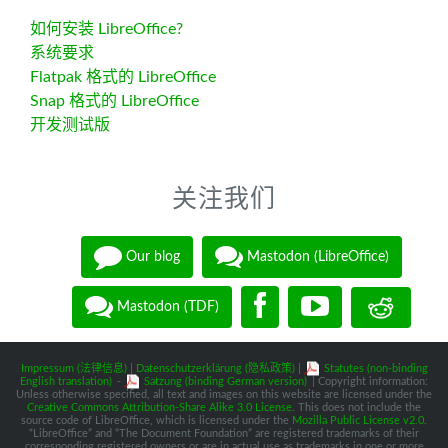
如何安装 LibreOffice?
系统要求
Flatpak 格式的 LibreOffice
Snap 格式的 LibreOffice
开发测试版
关注我们
Our blog
Mastodon (LibreOffice)
Mastodon (TDF)
Impressum (法律信息)
|
Datenschutzerklärung (隐私政策)
|
Statutes (non-binding
English translation)
-
Satzung (binding German version)
| Copyright information:
Unless otherwise specified, all text and images on this website are licensed under the
Creative Commons Attribution-Share Alike 3.0 License
. This does not include the
source code of LibreOffice, which is licensed under the
Mozilla Public License v2.0
.
“LibreOffice” and “The Document Foundation” are registered trademarks of their
corresponding registered owners or are in actual use as trademarks in one or more