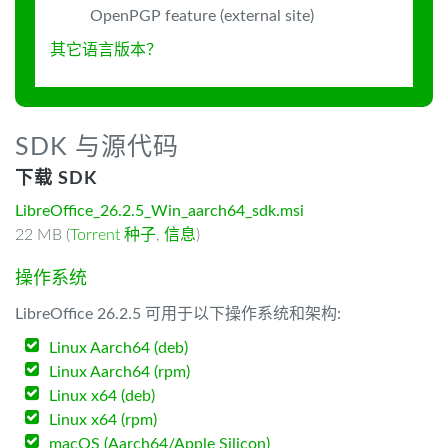
OpenPGP feature (external site)
其它语言版本？
SDK 与源代码
下载 SDK
LibreOffice_26.2.5_Win_aarch64_sdk.msi
22 MB (
Torrent 种子
,
信息
)
操作系统
LibreOffice 26.2.5 可用于以下操作系统和架构:
Linux Aarch64 (deb)
Linux Aarch64 (rpm)
Linux x64 (deb)
Linux x64 (rpm)
macOS (Aarch64/Apple Silicon)