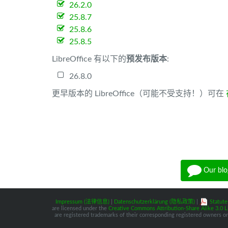
26.2.0
25.8.7
25.8.6
25.8.5
LibreOffice 有以下的
预发布版本
:
26.8.0
更早版本的 LibreOffice（可能不受支持！）可在
Our blo
Impressum (法律信息)
|
Datenschutzerklärung (隐私政策)
|
Statute
are licensed under the
Creative Commons Attribution-Share Alike 3.0 L
are registered trademarks of their corresponding registered owners or 