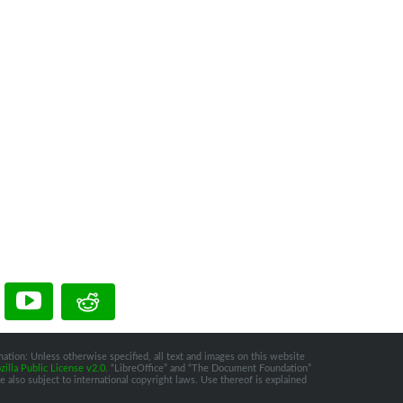
ation: Unless otherwise specified, all text and images on this website
illa Public License v2.0
. “LibreOffice” and “The Document Foundation”
 also subject to international copyright laws. Use thereof is explained