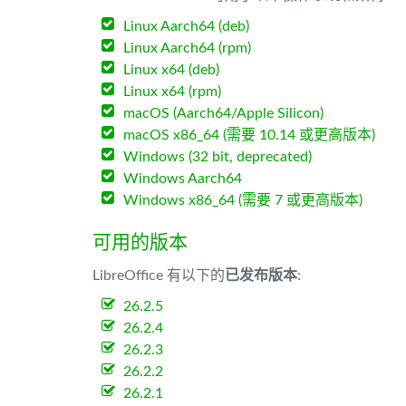
Linux Aarch64 (deb)
Linux Aarch64 (rpm)
Linux x64 (deb)
Linux x64 (rpm)
macOS (Aarch64/Apple Silicon)
macOS x86_64 (需要 10.14 或更高版本)
Windows (32 bit, deprecated)
Windows Aarch64
Windows x86_64 (需要 7 或更高版本)
可用的版本
LibreOffice 有以下的
已发布版本
:
26.2.5
26.2.4
26.2.3
26.2.2
26.2.1