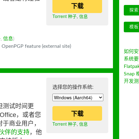
下载
探索 
Torrent 种子
,
信息
模板
子
,
信息
)
 OpenPGP feature (external site)
如何安装 
系统要
Flatpa
Snap 
开发测
选择您的操作系统:
但测试时间更
下载
ffice，或者您
对于商业用户，
Torrent 种子
,
信息
伙伴的支持
，他