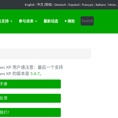
English
|
中文 (简体)
|
Deutsch
|
Español
|
Français
|
Italiano
|
More...
与支持
参与进来
最新动态
♥ 捐助
dows XP 用户请注意：最后一个支持
ows XP 的版本是
5.4.7
。
手册
反馈
我们！