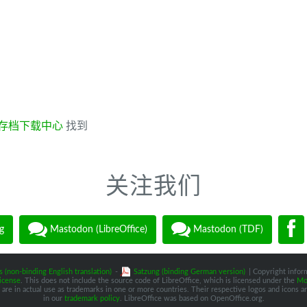
存档下载中心
找到
关注我们
g
Mastodon (LibreOffice)
Mastodon (TDF)
s (non-binding English translation)
-
Satzung (binding German version)
| Copyright inform
icense
. This does not include the source code of LibreOffice, which is licensed under the
Moz
are in actual use as trademarks in one or more countries. Their respective logos and icons are
in our
trademark policy
. LibreOffice was based on OpenOffice.org.