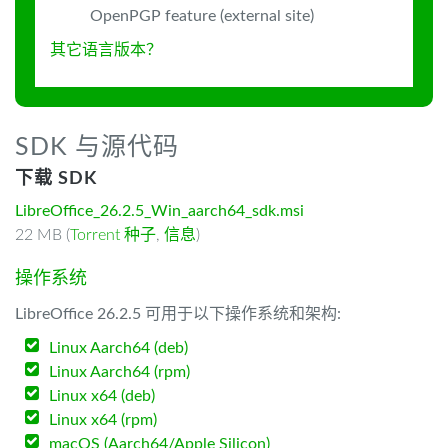
OpenPGP feature (external site)
其它语言版本？
SDK 与源代码
下载 SDK
LibreOffice_26.2.5_Win_aarch64_sdk.msi
22 MB (
Torrent 种子
,
信息
)
操作系统
LibreOffice 26.2.5 可用于以下操作系统和架构:
Linux Aarch64 (deb)
Linux Aarch64 (rpm)
Linux x64 (deb)
Linux x64 (rpm)
macOS (Aarch64/Apple Silicon)