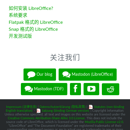
如何安装 LibreOffice?
系统要求
Flatpak 格式的 LibreOffice
Snap 格式的 LibreOffice
开发测试版
关注我们
Our blog
Mastodon (LibreOffice)
Mastodon (TDF)
Impressum (法律信息)
|
Datenschutzerklärung (隐私政策)
|
Statutes (non-binding
English translation)
-
Satzung (binding German version)
| Copyright information:
Unless otherwise specified, all text and images on this website are licensed under the
Creative Commons Attribution-Share Alike 3.0 License
. This does not include the
source code of LibreOffice, which is licensed under the
Mozilla Public License v2.0
.
“LibreOffice” and “The Document Foundation” are registered trademarks of their
corresponding registered owners or are in actual use as trademarks in one or more