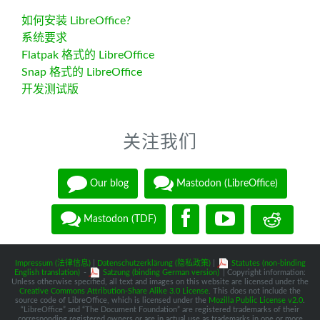
如何安装 LibreOffice?
系统要求
Flatpak 格式的 LibreOffice
Snap 格式的 LibreOffice
开发测试版
关注我们
Our blog
Mastodon (LibreOffice)
Mastodon (TDF)
Impressum (法律信息)
|
Datenschutzerklärung (隐私政策)
|
Statutes (non-binding
English translation)
-
Satzung (binding German version)
| Copyright information:
Unless otherwise specified, all text and images on this website are licensed under the
Creative Commons Attribution-Share Alike 3.0 License
. This does not include the
source code of LibreOffice, which is licensed under the
Mozilla Public License v2.0
.
“LibreOffice” and “The Document Foundation” are registered trademarks of their
corresponding registered owners or are in actual use as trademarks in one or more