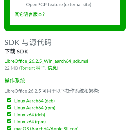
OpenPGP feature (external site)
其它语言版本？
SDK 与源代码
下载 SDK
LibreOffice_26.2.5_Win_aarch64_sdk.msi
22 MB (
Torrent 种子
,
信息
)
操作系统
LibreOffice 26.2.5 可用于以下操作系统和架构:
Linux Aarch64 (deb)
Linux Aarch64 (rpm)
Linux x64 (deb)
Linux x64 (rpm)
macOS (Aarch64/Apple Silicon)