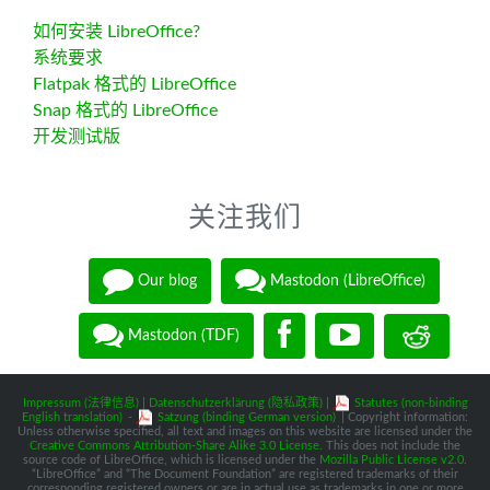
如何安装 LibreOffice?
系统要求
Flatpak 格式的 LibreOffice
Snap 格式的 LibreOffice
开发测试版
关注我们
Our blog
Mastodon (LibreOffice)
Mastodon (TDF)
Impressum (法律信息)
|
Datenschutzerklärung (隐私政策)
|
Statutes (non-binding
English translation)
-
Satzung (binding German version)
| Copyright information:
Unless otherwise specified, all text and images on this website are licensed under the
Creative Commons Attribution-Share Alike 3.0 License
. This does not include the
source code of LibreOffice, which is licensed under the
Mozilla Public License v2.0
.
“LibreOffice” and “The Document Foundation” are registered trademarks of their
corresponding registered owners or are in actual use as trademarks in one or more