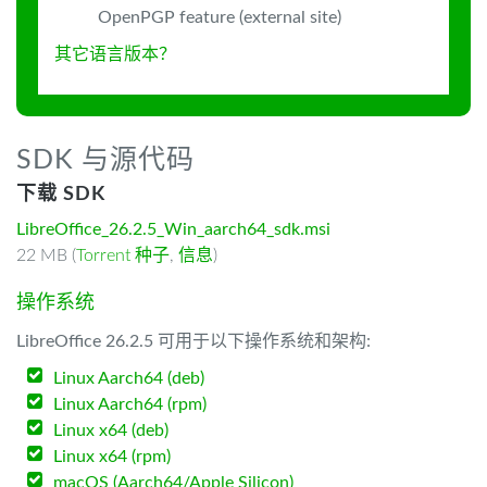
OpenPGP feature (external site)
其它语言版本？
SDK 与源代码
下载 SDK
LibreOffice_26.2.5_Win_aarch64_sdk.msi
22 MB (
Torrent 种子
,
信息
)
操作系统
LibreOffice 26.2.5 可用于以下操作系统和架构:
Linux Aarch64 (deb)
Linux Aarch64 (rpm)
Linux x64 (deb)
Linux x64 (rpm)
macOS (Aarch64/Apple Silicon)