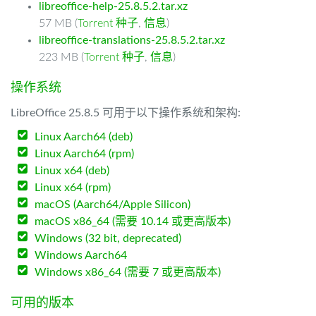
libreoffice-help-25.8.5.2.tar.xz
57 MB (
Torrent 种子
,
信息
)
libreoffice-translations-25.8.5.2.tar.xz
223 MB (
Torrent 种子
,
信息
)
操作系统
LibreOffice 25.8.5 可用于以下操作系统和架构:
Linux Aarch64 (deb)
Linux Aarch64 (rpm)
Linux x64 (deb)
Linux x64 (rpm)
macOS (Aarch64/Apple Silicon)
macOS x86_64 (需要 10.14 或更高版本)
Windows (32 bit, deprecated)
Windows Aarch64
Windows x86_64 (需要 7 或更高版本)
可用的版本