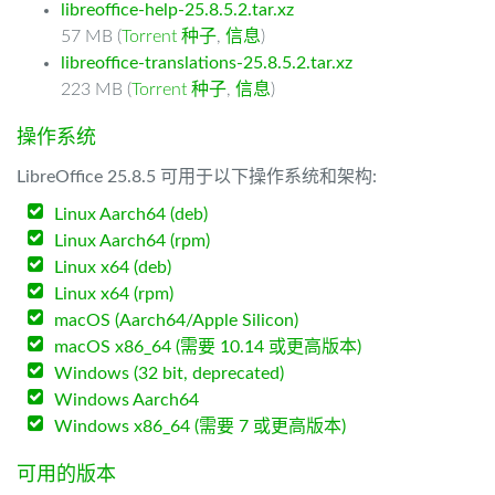
libreoffice-help-25.8.5.2.tar.xz
57 MB (
Torrent 种子
,
信息
)
libreoffice-translations-25.8.5.2.tar.xz
223 MB (
Torrent 种子
,
信息
)
操作系统
LibreOffice 25.8.5 可用于以下操作系统和架构:
Linux Aarch64 (deb)
Linux Aarch64 (rpm)
Linux x64 (deb)
Linux x64 (rpm)
macOS (Aarch64/Apple Silicon)
macOS x86_64 (需要 10.14 或更高版本)
Windows (32 bit, deprecated)
Windows Aarch64
Windows x86_64 (需要 7 或更高版本)
可用的版本