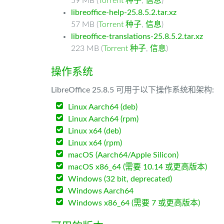
59 MB (
Torrent 种子
,
信息
)
libreoffice-help-25.8.5.2.tar.xz
57 MB (
Torrent 种子
,
信息
)
libreoffice-translations-25.8.5.2.tar.xz
223 MB (
Torrent 种子
,
信息
)
操作系统
LibreOffice 25.8.5 可用于以下操作系统和架构:
Linux Aarch64 (deb)
Linux Aarch64 (rpm)
Linux x64 (deb)
Linux x64 (rpm)
macOS (Aarch64/Apple Silicon)
macOS x86_64 (需要 10.14 或更高版本)
Windows (32 bit, deprecated)
Windows Aarch64
Windows x86_64 (需要 7 或更高版本)