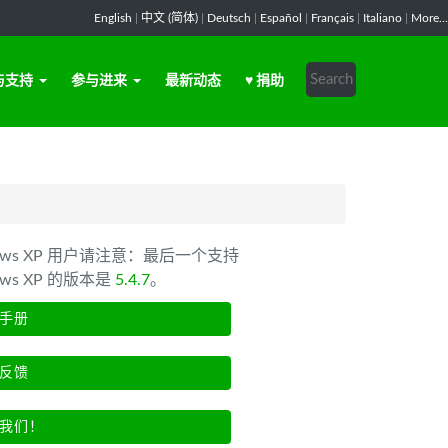
English
|
中文 (简体)
|
Deutsch
|
Español
|
Français
|
Italiano
|
More...
与支持
参与进来
最新动态
♥ 捐助
dows XP 用户请注意：最后一个支持
ows XP 的版本是
5.4.7
。
手册
反馈
我们！