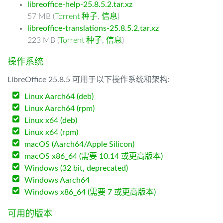
libreoffice-help-25.8.5.2.tar.xz
57 MB (
Torrent 种子
,
信息
)
libreoffice-translations-25.8.5.2.tar.xz
223 MB (
Torrent 种子
,
信息
)
操作系统
LibreOffice 25.8.5 可用于以下操作系统和架构:
Linux Aarch64 (deb)
Linux Aarch64 (rpm)
Linux x64 (deb)
Linux x64 (rpm)
macOS (Aarch64/Apple Silicon)
macOS x86_64 (需要 10.14 或更高版本)
Windows (32 bit, deprecated)
Windows Aarch64
Windows x86_64 (需要 7 或更高版本)
可用的版本