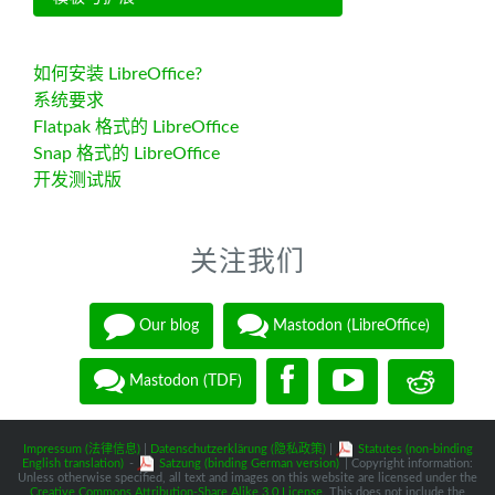
如何安装 LibreOffice?
系统要求
Flatpak 格式的 LibreOffice
Snap 格式的 LibreOffice
开发测试版
关注我们
Our blog
Mastodon (LibreOffice)
Mastodon (TDF)
Impressum (法律信息)
|
Datenschutzerklärung (隐私政策)
|
Statutes (non-binding
English translation)
-
Satzung (binding German version)
| Copyright information:
Unless otherwise specified, all text and images on this website are licensed under the
Creative Commons Attribution-Share Alike 3.0 License
. This does not include the