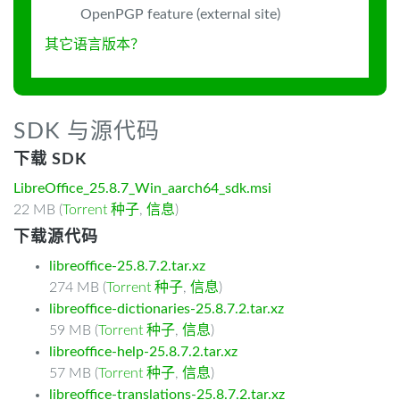
OpenPGP feature (external site)
其它语言版本？
SDK 与源代码
下载 SDK
LibreOffice_25.8.7_Win_aarch64_sdk.msi
22 MB (
Torrent 种子
,
信息
)
下载源代码
libreoffice-25.8.7.2.tar.xz
274 MB (
Torrent 种子
,
信息
)
libreoffice-dictionaries-25.8.7.2.tar.xz
59 MB (
Torrent 种子
,
信息
)
libreoffice-help-25.8.7.2.tar.xz
57 MB (
Torrent 种子
,
信息
)
libreoffice-translations-25.8.7.2.tar.xz