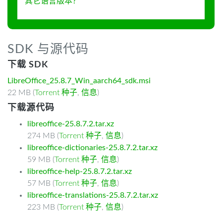
其它语言版本？
SDK 与源代码
下载 SDK
LibreOffice_25.8.7_Win_aarch64_sdk.msi
22 MB (
Torrent 种子
,
信息
)
下载源代码
libreoffice-25.8.7.2.tar.xz
274 MB (
Torrent 种子
,
信息
)
libreoffice-dictionaries-25.8.7.2.tar.xz
59 MB (
Torrent 种子
,
信息
)
libreoffice-help-25.8.7.2.tar.xz
57 MB (
Torrent 种子
,
信息
)
libreoffice-translations-25.8.7.2.tar.xz
223 MB (
Torrent 种子
,
信息
)