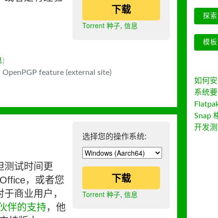
下载
探索 
Torrent 种子
,
信息
模板
息
)
 OpenPGP feature (external site)
如何安装 
系统要
Flatpa
Snap 
开发测
选择您的操作系统:
但测试时间更
下载
ffice，或者您
对于商业用户，
Torrent 种子
,
信息
伙伴的支持
，他