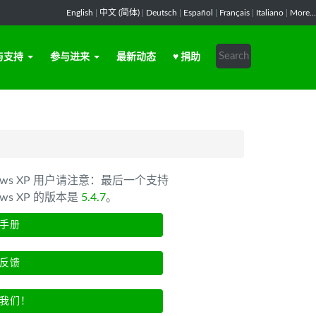
English
|
中文 (简体)
|
Deutsch
|
Español
|
Français
|
Italiano
|
More...
与支持
参与进来
最新动态
♥ 捐助
dows XP 用户请注意：最后一个支持
ows XP 的版本是
5.4.7
。
手册
反馈
我们！