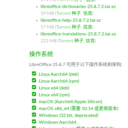
libreoffice-dictionaries-25.8.7.2.tar.xz
59 MB (
Torrent 种子
,
信息
)
libreoffice-help-25.8.7.2.tar.xz
57 MB (
Torrent 种子
,
信息
)
libreoffice-translations-25.8.7.2.tar.xz
223 MB (
Torrent 种子
,
信息
)
操作系统
LibreOffice 25.8.7 可用于以下操作系统和架构:
Linux Aarch64 (deb)
Linux Aarch64 (rpm)
Linux x64 (deb)
Linux x64 (rpm)
macOS (Aarch64/Apple Silicon)
macOS x86_64 (需要 10.14 或更高版本)
Windows (32 bit, deprecated)
Windows Aarch64