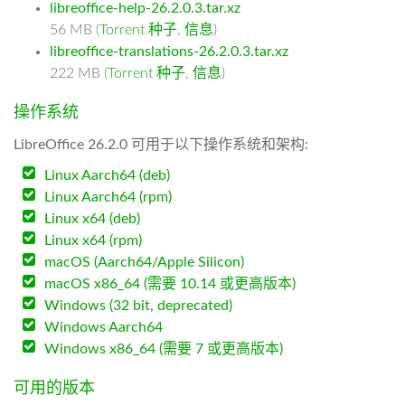
libreoffice-help-26.2.0.3.tar.xz
56 MB (
Torrent 种子
,
信息
)
libreoffice-translations-26.2.0.3.tar.xz
222 MB (
Torrent 种子
,
信息
)
操作系统
LibreOffice 26.2.0 可用于以下操作系统和架构:
Linux Aarch64 (deb)
Linux Aarch64 (rpm)
Linux x64 (deb)
Linux x64 (rpm)
macOS (Aarch64/Apple Silicon)
macOS x86_64 (需要 10.14 或更高版本)
Windows (32 bit, deprecated)
Windows Aarch64
Windows x86_64 (需要 7 或更高版本)
可用的版本