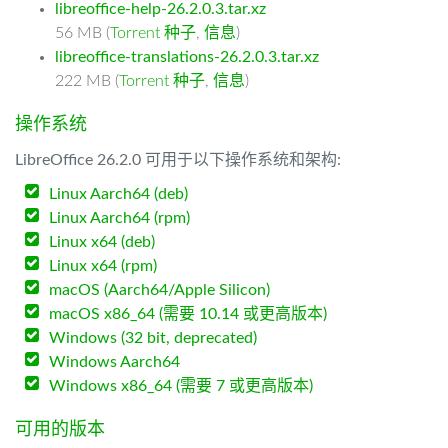
libreoffice-help-26.2.0.3.tar.xz
56 MB (
Torrent 种子
,
信息
)
libreoffice-translations-26.2.0.3.tar.xz
222 MB (
Torrent 种子
,
信息
)
操作系统
LibreOffice 26.2.0 可用于以下操作系统和架构:
Linux Aarch64 (deb)
Linux Aarch64 (rpm)
Linux x64 (deb)
Linux x64 (rpm)
macOS (Aarch64/Apple Silicon)
macOS x86_64 (需要 10.14 或更高版本)
Windows (32 bit, deprecated)
Windows Aarch64
Windows x86_64 (需要 7 或更高版本)
可用的版本