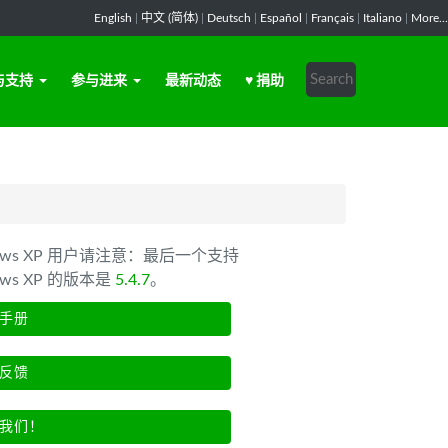
English
|
中文 (简体)
|
Deutsch
|
Español
|
Français
|
Italiano
|
More...
与支持
参与进来
最新动态
♥ 捐助
dows XP 用户请注意：最后一个支持
ows XP 的版本是
5.4.7
。
手册
反馈
我们！