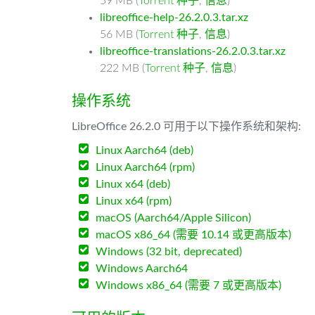
59 MB (
Torrent 种子
,
信息
)
libreoffice-help-26.2.0.3.tar.xz
56 MB (
Torrent 种子
,
信息
)
libreoffice-translations-26.2.0.3.tar.xz
222 MB (
Torrent 种子
,
信息
)
操作系统
LibreOffice 26.2.0 可用于以下操作系统和架构:
Linux Aarch64 (deb)
Linux Aarch64 (rpm)
Linux x64 (deb)
Linux x64 (rpm)
macOS (Aarch64/Apple Silicon)
macOS x86_64 (需要 10.14 或更高版本)
Windows (32 bit, deprecated)
Windows Aarch64
Windows x86_64 (需要 7 或更高版本)