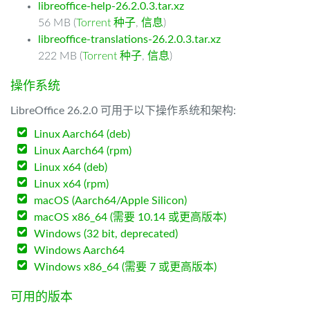
libreoffice-help-26.2.0.3.tar.xz
56 MB (
Torrent 种子
,
信息
)
libreoffice-translations-26.2.0.3.tar.xz
222 MB (
Torrent 种子
,
信息
)
操作系统
LibreOffice 26.2.0 可用于以下操作系统和架构:
Linux Aarch64 (deb)
Linux Aarch64 (rpm)
Linux x64 (deb)
Linux x64 (rpm)
macOS (Aarch64/Apple Silicon)
macOS x86_64 (需要 10.14 或更高版本)
Windows (32 bit, deprecated)
Windows Aarch64
Windows x86_64 (需要 7 或更高版本)
可用的版本