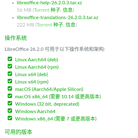
libreoffice-help-26.2.0.3.tar.xz
56 MB (
Torrent 种子
,
信息
)
libreoffice-translations-26.2.0.3.tar.xz
222 MB (
Torrent 种子
,
信息
)
操作系统
LibreOffice 26.2.0 可用于以下操作系统和架构:
Linux Aarch64 (deb)
Linux Aarch64 (rpm)
Linux x64 (deb)
Linux x64 (rpm)
macOS (Aarch64/Apple Silicon)
macOS x86_64 (需要 10.14 或更高版本)
Windows (32 bit, deprecated)
Windows Aarch64
Windows x86_64 (需要 7 或更高版本)
可用的版本