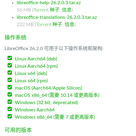
libreoffice-help-26.2.0.3.tar.xz
56 MB (
Torrent 种子
,
信息
)
libreoffice-translations-26.2.0.3.tar.xz
222 MB (
Torrent 种子
,
信息
)
操作系统
LibreOffice 26.2.0 可用于以下操作系统和架构:
Linux Aarch64 (deb)
Linux Aarch64 (rpm)
Linux x64 (deb)
Linux x64 (rpm)
macOS (Aarch64/Apple Silicon)
macOS x86_64 (需要 10.14 或更高版本)
Windows (32 bit, deprecated)
Windows Aarch64
Windows x86_64 (需要 7 或更高版本)
可用的版本