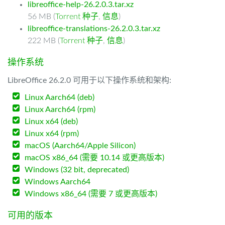
libreoffice-help-26.2.0.3.tar.xz
56 MB (
Torrent 种子
,
信息
)
libreoffice-translations-26.2.0.3.tar.xz
222 MB (
Torrent 种子
,
信息
)
操作系统
LibreOffice 26.2.0 可用于以下操作系统和架构:
Linux Aarch64 (deb)
Linux Aarch64 (rpm)
Linux x64 (deb)
Linux x64 (rpm)
macOS (Aarch64/Apple Silicon)
macOS x86_64 (需要 10.14 或更高版本)
Windows (32 bit, deprecated)
Windows Aarch64
Windows x86_64 (需要 7 或更高版本)
可用的版本