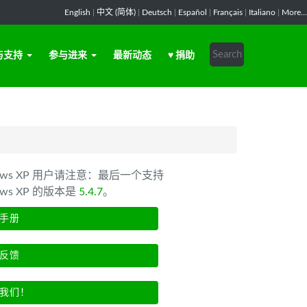
English
|
中文 (简体)
|
Deutsch
|
Español
|
Français
|
Italiano
|
More...
与支持
参与进来
最新动态
♥ 捐助
dows XP 用户请注意：最后一个支持
ows XP 的版本是
5.4.7
。
手册
反馈
我们！