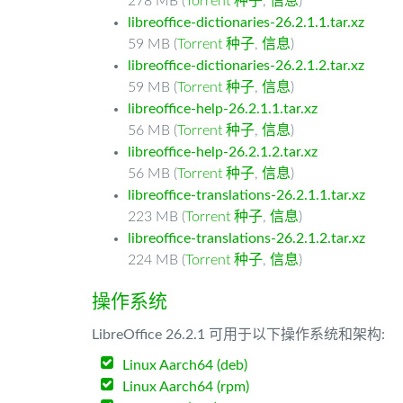
278 MB (
Torrent 种子
,
信息
)
libreoffice-dictionaries-26.2.1.1.tar.xz
59 MB (
Torrent 种子
,
信息
)
libreoffice-dictionaries-26.2.1.2.tar.xz
59 MB (
Torrent 种子
,
信息
)
libreoffice-help-26.2.1.1.tar.xz
56 MB (
Torrent 种子
,
信息
)
libreoffice-help-26.2.1.2.tar.xz
56 MB (
Torrent 种子
,
信息
)
libreoffice-translations-26.2.1.1.tar.xz
223 MB (
Torrent 种子
,
信息
)
libreoffice-translations-26.2.1.2.tar.xz
224 MB (
Torrent 种子
,
信息
)
操作系统
LibreOffice 26.2.1 可用于以下操作系统和架构:
Linux Aarch64 (deb)
Linux Aarch64 (rpm)