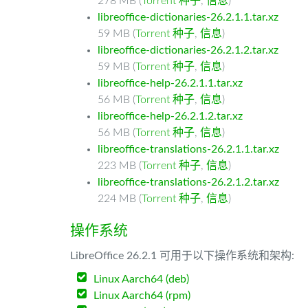
278 MB (
Torrent 种子
,
信息
)
libreoffice-dictionaries-26.2.1.1.tar.xz
59 MB (
Torrent 种子
,
信息
)
libreoffice-dictionaries-26.2.1.2.tar.xz
59 MB (
Torrent 种子
,
信息
)
libreoffice-help-26.2.1.1.tar.xz
56 MB (
Torrent 种子
,
信息
)
libreoffice-help-26.2.1.2.tar.xz
56 MB (
Torrent 种子
,
信息
)
libreoffice-translations-26.2.1.1.tar.xz
223 MB (
Torrent 种子
,
信息
)
libreoffice-translations-26.2.1.2.tar.xz
224 MB (
Torrent 种子
,
信息
)
操作系统
LibreOffice 26.2.1 可用于以下操作系统和架构:
Linux Aarch64 (deb)
Linux Aarch64 (rpm)