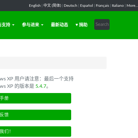
English
|
中文 (简体)
|
Deutsch
|
Español
|
Français
|
Italiano
|
More...
与支持
参与进来
最新动态
♥ 捐助
dows XP 用户请注意：最后一个支持
ows XP 的版本是
5.4.7
。
手册
反馈
我们！