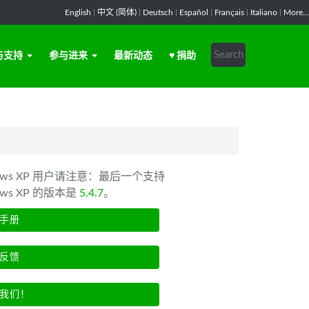
English
|
中文 (简体)
|
Deutsch
|
Español
|
Français
|
Italiano
|
More...
与支持
参与进来
最新动态
♥ 捐助
dows XP 用户请注意：最后一个支持
ows XP 的版本是
5.4.7
。
手册
反馈
我们！