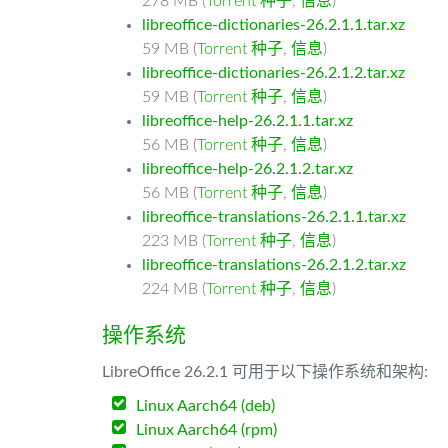
278 MB (
Torrent 种子
,
信息
)
libreoffice-dictionaries-26.2.1.1.tar.xz
59 MB (
Torrent 种子
,
信息
)
libreoffice-dictionaries-26.2.1.2.tar.xz
59 MB (
Torrent 种子
,
信息
)
libreoffice-help-26.2.1.1.tar.xz
56 MB (
Torrent 种子
,
信息
)
libreoffice-help-26.2.1.2.tar.xz
56 MB (
Torrent 种子
,
信息
)
libreoffice-translations-26.2.1.1.tar.xz
223 MB (
Torrent 种子
,
信息
)
libreoffice-translations-26.2.1.2.tar.xz
224 MB (
Torrent 种子
,
信息
)
操作系统
LibreOffice 26.2.1 可用于以下操作系统和架构:
Linux Aarch64 (deb)
Linux Aarch64 (rpm)