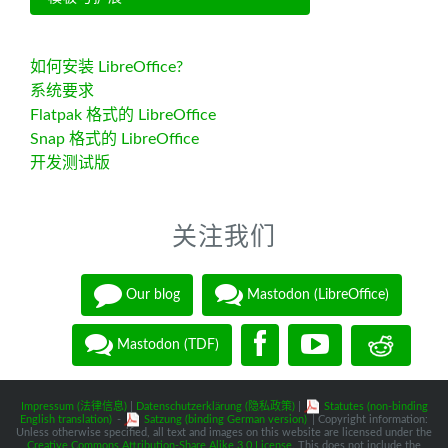
如何安装 LibreOffice?
系统要求
Flatpak 格式的 LibreOffice
Snap 格式的 LibreOffice
开发测试版
关注我们
Our blog
Mastodon (LibreOffice)
Mastodon (TDF)
Impressum (法律信息)
|
Datenschutzerklärung (隐私政策)
|
Statutes (non-binding
English translation)
-
Satzung (binding German version)
| Copyright information:
Unless otherwise specified, all text and images on this website are licensed under the
Creative Commons Attribution-Share Alike 3.0 License
. This does not include the