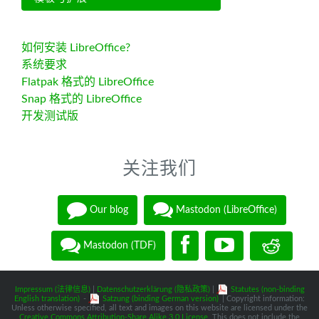
如何安装 LibreOffice?
系统要求
Flatpak 格式的 LibreOffice
Snap 格式的 LibreOffice
开发测试版
关注我们
Our blog
Mastodon (LibreOffice)
Mastodon (TDF)
Impressum (法律信息)
|
Datenschutzerklärung (隐私政策)
|
Statutes (non-binding
English translation)
-
Satzung (binding German version)
| Copyright information:
Unless otherwise specified, all text and images on this website are licensed under the
Creative Commons Attribution-Share Alike 3.0 License
. This does not include the