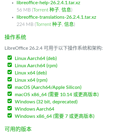
libreoffice-help-26.2.4.1.tar.xz
56 MB (
Torrent 种子
,
信息
)
libreoffice-translations-26.2.4.1.tar.xz
224 MB (
Torrent 种子
,
信息
)
操作系统
LibreOffice 26.2.4 可用于以下操作系统和架构:
Linux Aarch64 (deb)
Linux Aarch64 (rpm)
Linux x64 (deb)
Linux x64 (rpm)
macOS (Aarch64/Apple Silicon)
macOS x86_64 (需要 10.14 或更高版本)
Windows (32 bit, deprecated)
Windows Aarch64
Windows x86_64 (需要 7 或更高版本)
可用的版本