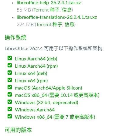
libreoffice-help-26.2.4.1.tar.xz
56 MB (
Torrent 种子
,
信息
)
libreoffice-translations-26.2.4.1.tar.xz
224 MB (
Torrent 种子
,
信息
)
操作系统
LibreOffice 26.2.4 可用于以下操作系统和架构:
Linux Aarch64 (deb)
Linux Aarch64 (rpm)
Linux x64 (deb)
Linux x64 (rpm)
macOS (Aarch64/Apple Silicon)
macOS x86_64 (需要 10.14 或更高版本)
Windows (32 bit, deprecated)
Windows Aarch64
Windows x86_64 (需要 7 或更高版本)
可用的版本