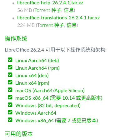
libreoffice-help-26.2.4.1.tar.xz
56 MB (
Torrent 种子
,
信息
)
libreoffice-translations-26.2.4.1.tar.xz
224 MB (
Torrent 种子
,
信息
)
操作系统
LibreOffice 26.2.4 可用于以下操作系统和架构:
Linux Aarch64 (deb)
Linux Aarch64 (rpm)
Linux x64 (deb)
Linux x64 (rpm)
macOS (Aarch64/Apple Silicon)
macOS x86_64 (需要 10.14 或更高版本)
Windows (32 bit, deprecated)
Windows Aarch64
Windows x86_64 (需要 7 或更高版本)
可用的版本