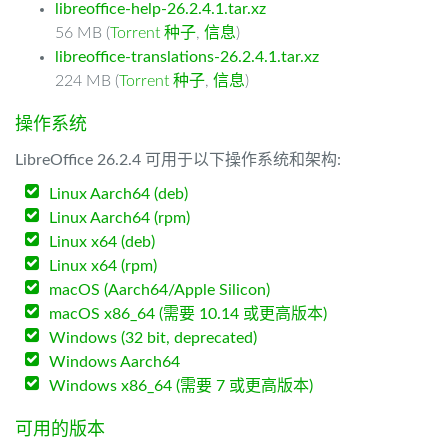
libreoffice-help-26.2.4.1.tar.xz
56 MB (
Torrent 种子
,
信息
)
libreoffice-translations-26.2.4.1.tar.xz
224 MB (
Torrent 种子
,
信息
)
操作系统
LibreOffice 26.2.4 可用于以下操作系统和架构:
Linux Aarch64 (deb)
Linux Aarch64 (rpm)
Linux x64 (deb)
Linux x64 (rpm)
macOS (Aarch64/Apple Silicon)
macOS x86_64 (需要 10.14 或更高版本)
Windows (32 bit, deprecated)
Windows Aarch64
Windows x86_64 (需要 7 或更高版本)
可用的版本