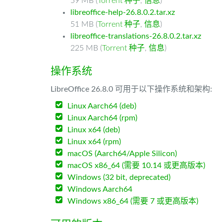
59 MB (
Torrent 种子
,
信息
)
libreoffice-help-26.8.0.2.tar.xz
51 MB (
Torrent 种子
,
信息
)
libreoffice-translations-26.8.0.2.tar.xz
225 MB (
Torrent 种子
,
信息
)
操作系统
LibreOffice 26.8.0 可用于以下操作系统和架构:
Linux Aarch64 (deb)
Linux Aarch64 (rpm)
Linux x64 (deb)
Linux x64 (rpm)
macOS (Aarch64/Apple Silicon)
macOS x86_64 (需要 10.14 或更高版本)
Windows (32 bit, deprecated)
Windows Aarch64
Windows x86_64 (需要 7 或更高版本)