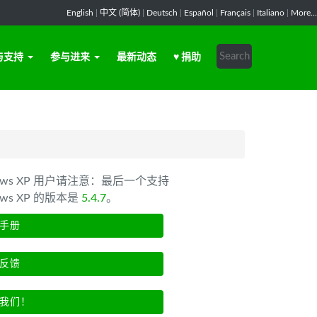
English
|
中文 (简体)
|
Deutsch
|
Español
|
Français
|
Italiano
|
More...
与支持
参与进来
最新动态
♥ 捐助
dows XP 用户请注意：最后一个支持
ows XP 的版本是
5.4.7
。
手册
反馈
我们！