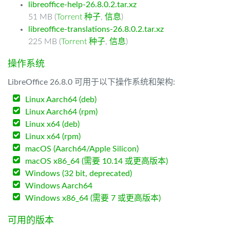
libreoffice-help-26.8.0.2.tar.xz
51 MB (
Torrent 种子
,
信息
)
libreoffice-translations-26.8.0.2.tar.xz
225 MB (
Torrent 种子
,
信息
)
操作系统
LibreOffice 26.8.0 可用于以下操作系统和架构:
Linux Aarch64 (deb)
Linux Aarch64 (rpm)
Linux x64 (deb)
Linux x64 (rpm)
macOS (Aarch64/Apple Silicon)
macOS x86_64 (需要 10.14 或更高版本)
Windows (32 bit, deprecated)
Windows Aarch64
Windows x86_64 (需要 7 或更高版本)
可用的版本