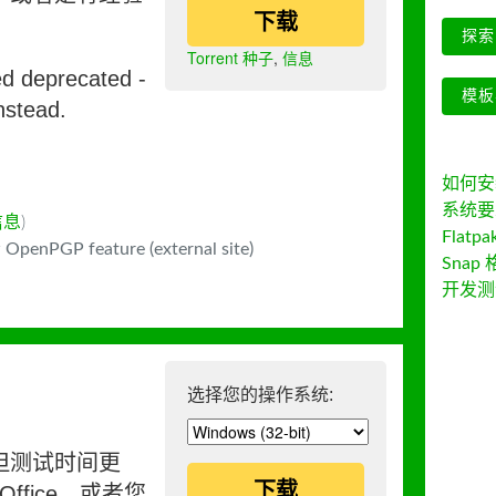
下载
探索 
Torrent 种子
,
信息
ed deprecated -
模板
nstead.
如何安装 
系统要
信息
)
Flatpa
 OpenPGP feature (external site)
Snap 
开发测
选择您的操作系统:
但测试时间更
下载
ffice，或者您