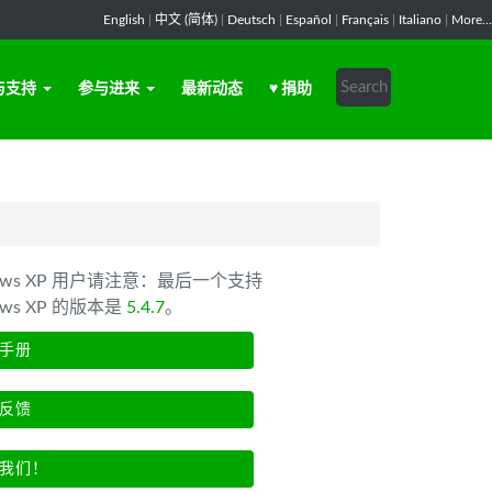
English
|
中文 (简体)
|
Deutsch
|
Español
|
Français
|
Italiano
|
More...
与支持
参与进来
最新动态
♥ 捐助
dows XP 用户请注意：最后一个支持
ows XP 的版本是
5.4.7
。
手册
反馈
我们！