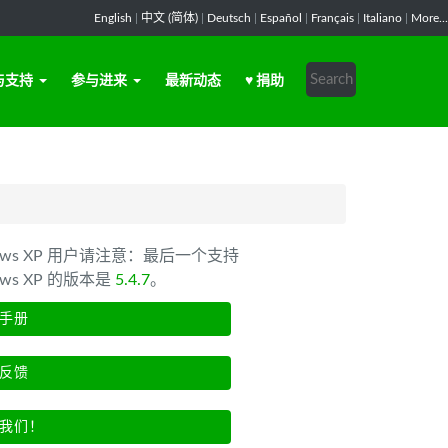
English
|
中文 (简体)
|
Deutsch
|
Español
|
Français
|
Italiano
|
More...
与支持
参与进来
最新动态
♥ 捐助
dows XP 用户请注意：最后一个支持
ows XP 的版本是
5.4.7
。
手册
反馈
我们！