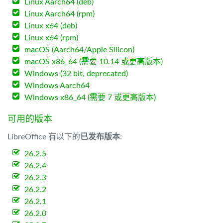
Linux Aarch64 (deb)
Linux Aarch64 (rpm)
Linux x64 (deb)
Linux x64 (rpm)
macOS (Aarch64/Apple Silicon)
macOS x86_64 (需要 10.14 或更高版本)
Windows (32 bit, deprecated)
Windows Aarch64
Windows x86_64 (需要 7 或更高版本)
可用的版本
LibreOffice 有以下的
已发布版本
:
26.2.5
26.2.4
26.2.3
26.2.2
26.2.1
26.2.0