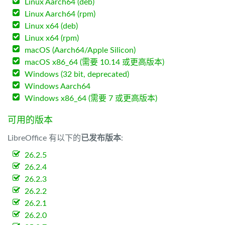
Linux Aarch64 (deb)
Linux Aarch64 (rpm)
Linux x64 (deb)
Linux x64 (rpm)
macOS (Aarch64/Apple Silicon)
macOS x86_64 (需要 10.14 或更高版本)
Windows (32 bit, deprecated)
Windows Aarch64
Windows x86_64 (需要 7 或更高版本)
可用的版本
LibreOffice 有以下的
已发布版本
:
26.2.5
26.2.4
26.2.3
26.2.2
26.2.1
26.2.0