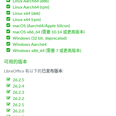
Linux Aarch64 (deb)
Linux Aarch64 (rpm)
Linux x64 (deb)
Linux x64 (rpm)
macOS (Aarch64/Apple Silicon)
macOS x86_64 (需要 10.14 或更高版本)
Windows (32 bit, deprecated)
Windows Aarch64
Windows x86_64 (需要 7 或更高版本)
可用的版本
LibreOffice 有以下的
已发布版本
:
26.2.5
26.2.4
26.2.3
26.2.2
26.2.1
26.2.0