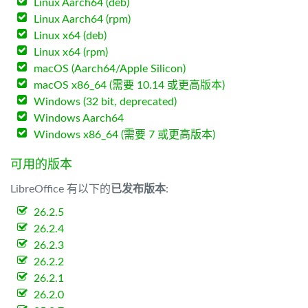
Linux Aarch64 (deb)
Linux Aarch64 (rpm)
Linux x64 (deb)
Linux x64 (rpm)
macOS (Aarch64/Apple Silicon)
macOS x86_64 (需要 10.14 或更高版本)
Windows (32 bit, deprecated)
Windows Aarch64
Windows x86_64 (需要 7 或更高版本)
可用的版本
LibreOffice 有以下的
已发布版本
:
26.2.5
26.2.4
26.2.3
26.2.2
26.2.1
26.2.0