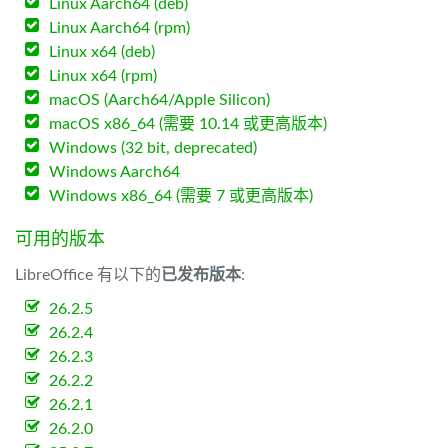
Linux Aarch64 (deb)
Linux Aarch64 (rpm)
Linux x64 (deb)
Linux x64 (rpm)
macOS (Aarch64/Apple Silicon)
macOS x86_64 (需要 10.14 或更高版本)
Windows (32 bit, deprecated)
Windows Aarch64
Windows x86_64 (需要 7 或更高版本)
可用的版本
LibreOffice 有以下的
已发布版本
:
26.2.5
26.2.4
26.2.3
26.2.2
26.2.1
26.2.0