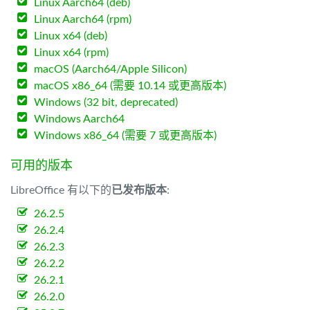
Linux Aarch64 (deb)
Linux Aarch64 (rpm)
Linux x64 (deb)
Linux x64 (rpm)
macOS (Aarch64/Apple Silicon)
macOS x86_64 (需要 10.14 或更高版本)
Windows (32 bit, deprecated)
Windows Aarch64
Windows x86_64 (需要 7 或更高版本)
可用的版本
LibreOffice 有以下的
已发布版本
:
26.2.5
26.2.4
26.2.3
26.2.2
26.2.1
26.2.0