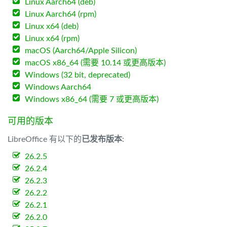
Linux Aarch64 (deb)
Linux Aarch64 (rpm)
Linux x64 (deb)
Linux x64 (rpm)
macOS (Aarch64/Apple Silicon)
macOS x86_64 (需要 10.14 或更高版本)
Windows (32 bit, deprecated)
Windows Aarch64
Windows x86_64 (需要 7 或更高版本)
可用的版本
LibreOffice 有以下的
已发布版本
:
26.2.5
26.2.4
26.2.3
26.2.2
26.2.1
26.2.0