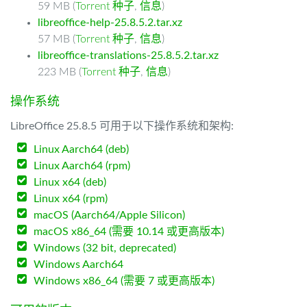
59 MB (
Torrent 种子
,
信息
)
libreoffice-help-25.8.5.2.tar.xz
57 MB (
Torrent 种子
,
信息
)
libreoffice-translations-25.8.5.2.tar.xz
223 MB (
Torrent 种子
,
信息
)
操作系统
LibreOffice 25.8.5 可用于以下操作系统和架构:
Linux Aarch64 (deb)
Linux Aarch64 (rpm)
Linux x64 (deb)
Linux x64 (rpm)
macOS (Aarch64/Apple Silicon)
macOS x86_64 (需要 10.14 或更高版本)
Windows (32 bit, deprecated)
Windows Aarch64
Windows x86_64 (需要 7 或更高版本)