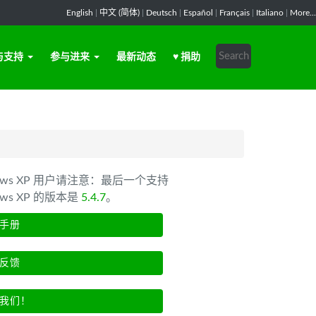
English
|
中文 (简体)
|
Deutsch
|
Español
|
Français
|
Italiano
|
More...
与支持
参与进来
最新动态
♥ 捐助
dows XP 用户请注意：最后一个支持
ows XP 的版本是
5.4.7
。
手册
反馈
我们！