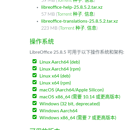
59 MB (
Torrent 种子
,
信息
)
libreoffice-help-25.8.5.2.tar.xz
57 MB (
Torrent 种子
,
信息
)
libreoffice-translations-25.8.5.2.tar.xz
223 MB (
Torrent 种子
,
信息
)
操作系统
LibreOffice 25.8.5 可用于以下操作系统和架构:
Linux Aarch64 (deb)
Linux Aarch64 (rpm)
Linux x64 (deb)
Linux x64 (rpm)
macOS (Aarch64/Apple Silicon)
macOS x86_64 (需要 10.14 或更高版本)
Windows (32 bit, deprecated)
Windows Aarch64
Windows x86_64 (需要 7 或更高版本)