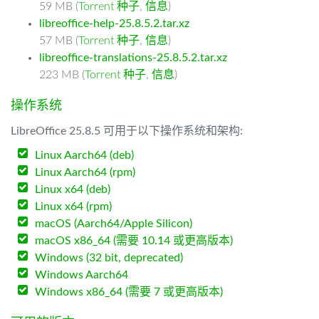
59 MB (
Torrent 种子
,
信息
)
libreoffice-help-25.8.5.2.tar.xz
57 MB (
Torrent 种子
,
信息
)
libreoffice-translations-25.8.5.2.tar.xz
223 MB (
Torrent 种子
,
信息
)
操作系统
LibreOffice 25.8.5 可用于以下操作系统和架构:
Linux Aarch64 (deb)
Linux Aarch64 (rpm)
Linux x64 (deb)
Linux x64 (rpm)
macOS (Aarch64/Apple Silicon)
macOS x86_64 (需要 10.14 或更高版本)
Windows (32 bit, deprecated)
Windows Aarch64
Windows x86_64 (需要 7 或更高版本)