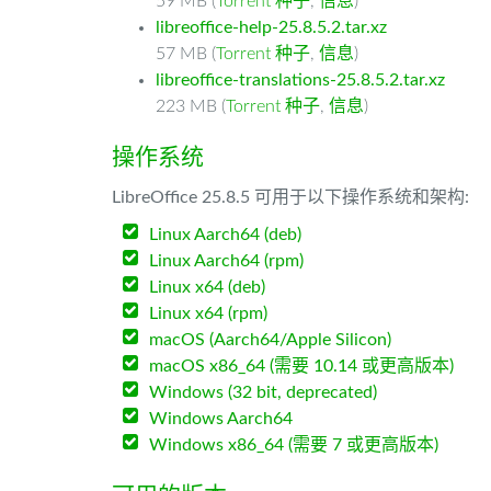
59 MB (
Torrent 种子
,
信息
)
libreoffice-help-25.8.5.2.tar.xz
57 MB (
Torrent 种子
,
信息
)
libreoffice-translations-25.8.5.2.tar.xz
223 MB (
Torrent 种子
,
信息
)
操作系统
LibreOffice 25.8.5 可用于以下操作系统和架构:
Linux Aarch64 (deb)
Linux Aarch64 (rpm)
Linux x64 (deb)
Linux x64 (rpm)
macOS (Aarch64/Apple Silicon)
macOS x86_64 (需要 10.14 或更高版本)
Windows (32 bit, deprecated)
Windows Aarch64
Windows x86_64 (需要 7 或更高版本)