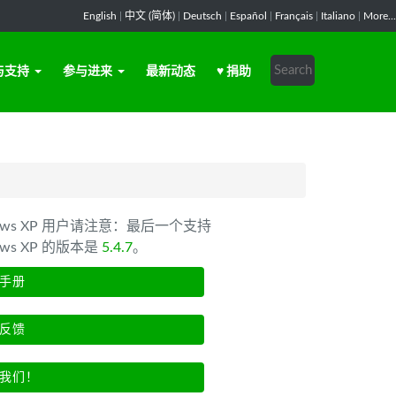
English
|
中文 (简体)
|
Deutsch
|
Español
|
Français
|
Italiano
|
More...
与支持
参与进来
最新动态
♥ 捐助
dows XP 用户请注意：最后一个支持
ows XP 的版本是
5.4.7
。
手册
反馈
我们！