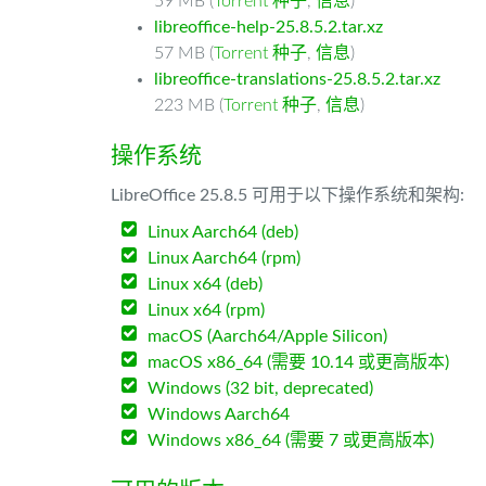
59 MB (
Torrent 种子
,
信息
)
libreoffice-help-25.8.5.2.tar.xz
57 MB (
Torrent 种子
,
信息
)
libreoffice-translations-25.8.5.2.tar.xz
223 MB (
Torrent 种子
,
信息
)
操作系统
LibreOffice 25.8.5 可用于以下操作系统和架构:
Linux Aarch64 (deb)
Linux Aarch64 (rpm)
Linux x64 (deb)
Linux x64 (rpm)
macOS (Aarch64/Apple Silicon)
macOS x86_64 (需要 10.14 或更高版本)
Windows (32 bit, deprecated)
Windows Aarch64
Windows x86_64 (需要 7 或更高版本)