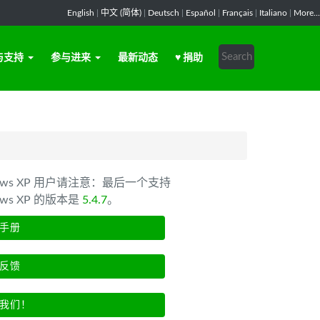
English
|
中文 (简体)
|
Deutsch
|
Español
|
Français
|
Italiano
|
More...
与支持
参与进来
最新动态
♥ 捐助
dows XP 用户请注意：最后一个支持
ows XP 的版本是
5.4.7
。
手册
反馈
我们！