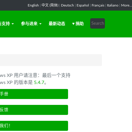
English
|
中文 (简体)
|
Deutsch
|
Español
|
Français
|
Italiano
|
More...
与支持
参与进来
最新动态
♥ 捐助
dows XP 用户请注意：最后一个支持
ows XP 的版本是
5.4.7
。
手册
反馈
我们！