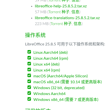
59 MB (
Torrent 种子
,
信息
)
libreoffice-help-25.8.5.2.tar.xz
57 MB (
Torrent 种子
,
信息
)
libreoffice-translations-25.8.5.2.tar.xz
223 MB (
Torrent 种子
,
信息
)
操作系统
LibreOffice 25.8.5 可用于以下操作系统和架构:
Linux Aarch64 (deb)
Linux Aarch64 (rpm)
Linux x64 (deb)
Linux x64 (rpm)
macOS (Aarch64/Apple Silicon)
macOS x86_64 (需要 10.14 或更高版本)
Windows (32 bit, deprecated)
Windows Aarch64
Windows x86_64 (需要 7 或更高版本)