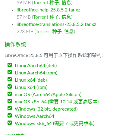
59 MB (
Torrent 种子
,
信息
)
libreoffice-help-25.8.5.2.tar.xz
57 MB (
Torrent 种子
,
信息
)
libreoffice-translations-25.8.5.2.tar.xz
223 MB (
Torrent 种子
,
信息
)
操作系统
LibreOffice 25.8.5 可用于以下操作系统和架构:
Linux Aarch64 (deb)
Linux Aarch64 (rpm)
Linux x64 (deb)
Linux x64 (rpm)
macOS (Aarch64/Apple Silicon)
macOS x86_64 (需要 10.14 或更高版本)
Windows (32 bit, deprecated)
Windows Aarch64
Windows x86_64 (需要 7 或更高版本)